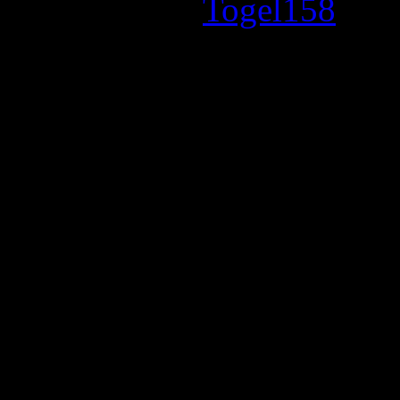
Selain itu,
Togel158
jug
untuk pemula sehingga
bermain togel dengan leb
Beberapa alasan utama 
pelayanan pelanggan yang
dan promosi yang kons
sehingga membuat 
menguntungkan dibanding
Di tengah persaingan ke
tetap berdiri kokoh ka