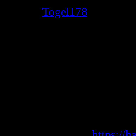
Dengan
Togel178
, Anda bi
dengan berbagai variasi pe
dimainkan di waktu luang A
tentang keamanan atau ken
Partner Links
Menyediakan semua j
internasional dan WLA, s
Ada peningkatan jumlah
menawarkan
https://