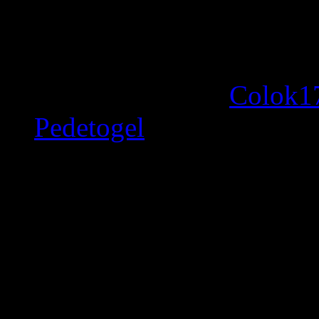
menerapkan strategi yang
Manfaat tambahan terma
dari situs Kontes
Colok1
Pedetogel
juga menyedia
lainnya selain togel. Bag
situs ini memiliki berbag
Hal ini membuat pengala
lengkap dan tidak memb
Para pemain togel selal