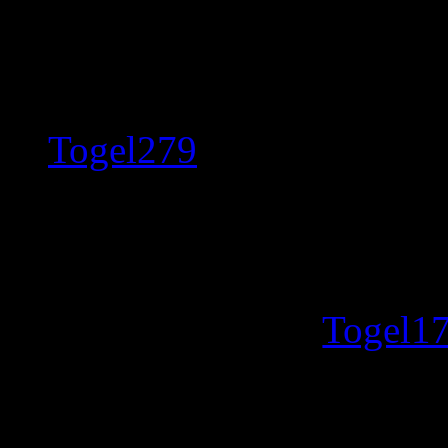
yang menjamin keluaran
oleh siapa pun.
Beberapa situs hanya 
Togel279
menekankan t
anggota dapat melihat r
tanpa ada keraguan sama 
Pemain bebas menelusur
tersedia karena
Togel1
diperbarui agar tetap rel
Pemain bebas memilih p