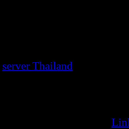
menghadirkan pasaran resmi 
Sensasi Bermain Slot T
Spin dan Bonus Besar
Penggunaan teknologi enkr
server Thailand
unggul dala
sekaligus menghadirkan pe
adil, dan dapat diandalkan
Bagi mereka yang ingin berm
mencari alamat terbaru,
Lin