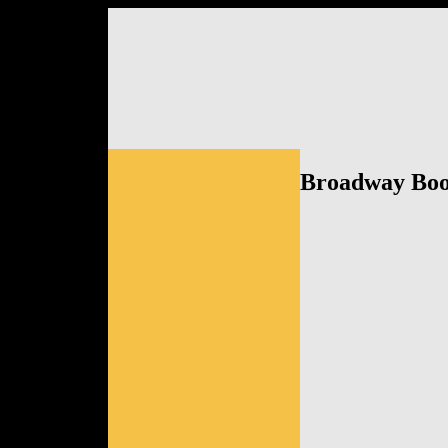
Broadway Bo