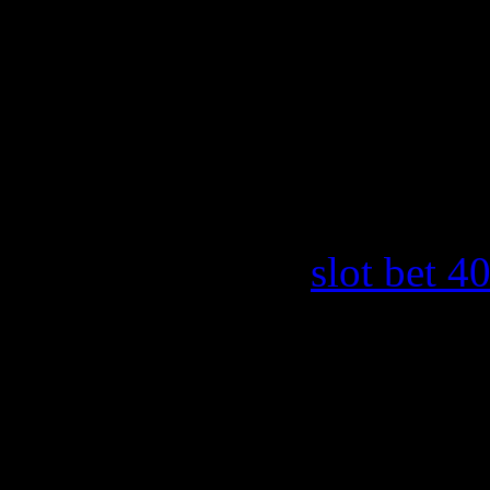
bermain game online denga
bisa merasakan sensasi hib
besar melalui program pro
terjangkau bagi semua kala
Banyak streamer slot menunj
bermain di mode
slot bet 4
scatter, free spin, dan perk
memberikan tontonan seru s
strategi taruhan sedang bisa 